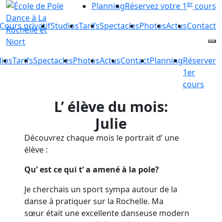
er
Planning
Réservez votre 1
cours
Cours privatif
Studios
Tarifs
Spectacles
Photos
Actus
Contact
dios
Tarifs
Spectacles
Photos
Actus
Contact
Planning
Réserver
1er
cours
L’ élève du mois:
Julie
Découvrez chaque mois le portrait d’ une
élève :
Qu’ est ce qui t’ a amené à la pole?
Je cherchais un sport sympa autour de la
danse à pratiquer sur la Rochelle. Ma
sœur était une excellente danseuse modern